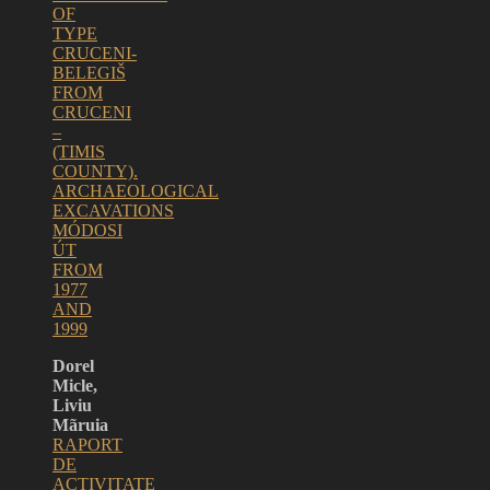
OF
TYPE
CRUCENI-
BELEGIŠ
FROM
CRUCENI
–
(TIMIS
COUNTY).
ARCHAEOLOGICAL
EXCAVATIONS
MÓDOSI
ÚT
FROM
1977
AND
1999
Dorel
Micle,
Liviu
Mãruia
RAPORT
DE
ACTIVITATE