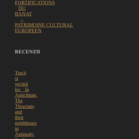
FORTIFICATIONS
DU
BANAT
–
PATRIMOINE CULTURAL
EUROPEEN
RECENZII
Tracii
si
vecinii
lor în
Antichitate.
The
Thracians
and
their
neighbours
in
Antiquity.