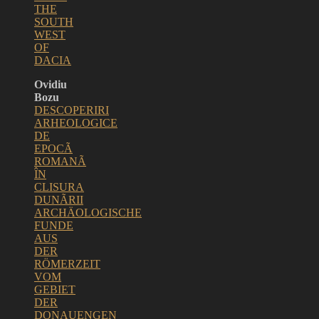
THE
SOUTH
WEST
OF
DACIA
Ovidiu
Bozu
DESCOPERIRI
ARHEOLOGICE
DE
EPOCÃ
ROMANÃ
ÎN
CLISURA
DUNÃRII
ARCHÄOLOGISCHE
FUNDE
AUS
DER
RÖMERZEIT
VOM
GEBIET
DER
DONAUENGEN