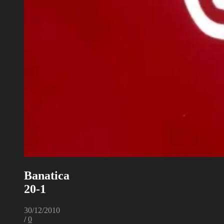
Banatica
20-1
30/12/2010
/
0