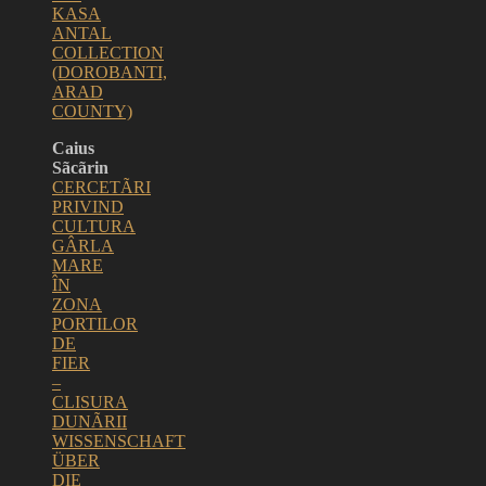
KASA
ANTAL
COLLECTION
(DOROBANTI,
ARAD
COUNTY)
Caius
Sãcãrin
CERCETÃRI
PRIVIND
CULTURA
GÂRLA
MARE
ÎN
ZONA
PORTILOR
DE
FIER
–
CLISURA
DUNÃRII
WISSENSCHAFT
ÜBER
DIE