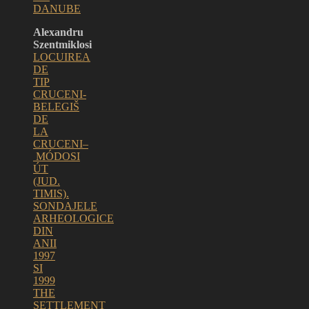
DANUBE
Alexandru
Szentmiklosi
LOCUIREA
DE
TIP
CRUCENI-
BELEGIŠ
DE
LA
CRUCENI–
MÓDOSI
ÚT
(JUD.
TIMIS).
SONDAJELE
ARHEOLOGICE
DIN
ANII
1997
SI
1999
THE
SETTLEMENT