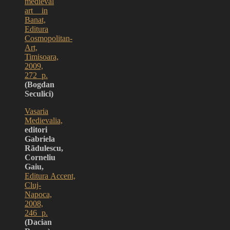
medieval
art in
Banat,
Editura
Cosmopolitan-
Art,
Timisoara,
2009,
272 p.
(Bogdan
Seculici)
Vasaria
Medievalia,
editori
Gabriela
Rãdulescu,
Corneliu
Gaiu,
Editura
Accent,
Cluj-
Napoca,
2008,
246 p.
(Dacian