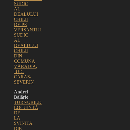
SUDIC
AL
DEALULUI
CHILII
DE PE
VERSANTUL
SUDIC
AL
DEALULUI
CHILII
DIN
COMUNA
VÃRÃDIA,
JUD.
CARAS-
SEVERIN
Andrei
Bãlãrie
TURNURILE-
LOCUINTÃ
DE
LA
SVINITA
DIE