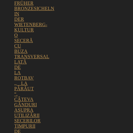
FRÜHER
BRONZESICHELN
IN
DER
WIETENBERG-
KULTUR
O
SECERÃ
CU
BUZA
TRANSVERSAL
LATÃ
DE
LA
ROTBAV
,, LA
PÂRÂUT
“.
CÂTEVA
GÂNDURI
ASUPRA
UTILIZÃRII
SECERILOR
TIMPURII
DE