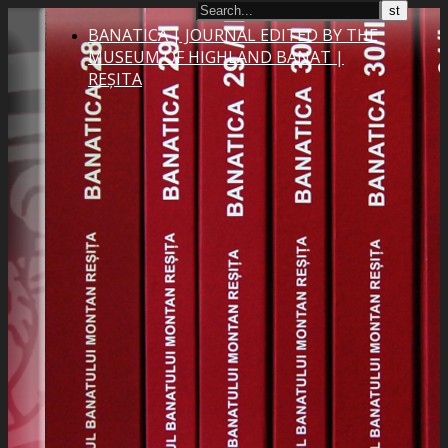
BANATICA | JOURNAL EDITED BY THE
MUSEUM OF HIGHLAND BANAT |
REȘITA