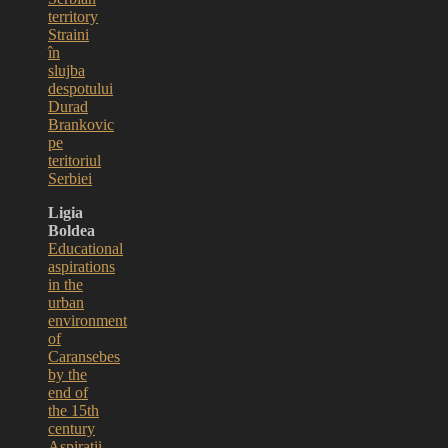
territory
Straini
în
slujba
despotului
Durad
Brankovic
pe
teritoriul
Serbiei
Ligia
Boldea
Educational
aspirations
in the
urban
environment
of
Caransebes
by the
end of
the 15th
century
Aspiratii