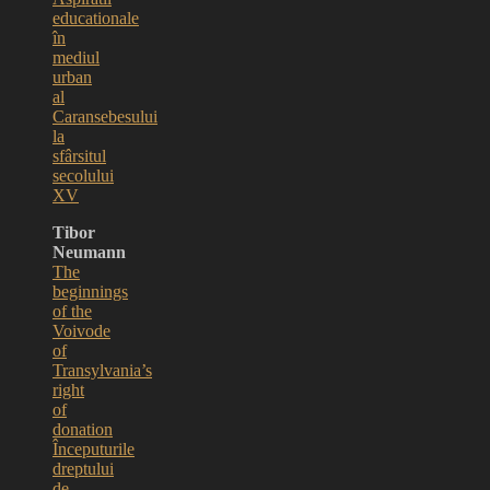
educationale
în
mediul
urban
al
Caransebesului
la
sfârsitul
secolului
XV
Tibor
Neumann
The
beginnings
of the
Voivode
of
Transylvania’s
right
of
donation
Începuturile
dreptului
de