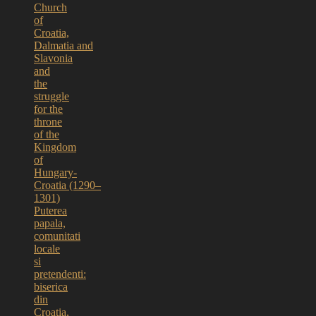
Church
of
Croatia,
Dalmatia and
Slavonia
and
the
struggle
for the
throne
of the
Kingdom
of
Hungary-
Croatia (1290–
1301)
Puterea
papala,
comunitati
locale
si
pretendenti:
biserica
din
Croatia,