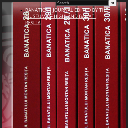
BANATICA | JOURNAL EDITED BY THE
MUSEUM OF HIGHLAND BANAT |
REȘITA