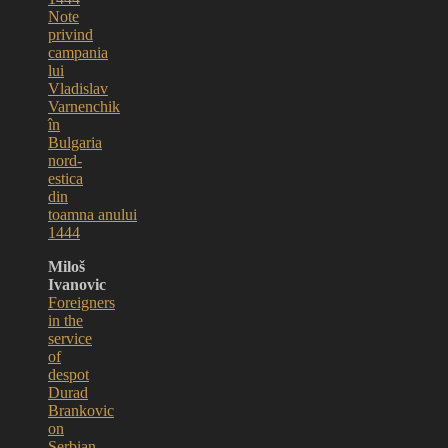
Note
privind
campania
lui
Vladislav
Varnenchik
în
Bulgaria
nord-
estica
din
toamna anului
1444
Miloš
Ivanovic
Foreigners
in the
service
of
despot
Durad
Brankovic
on
Serbian