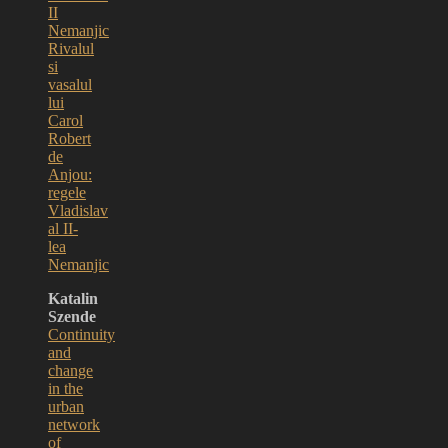
II
Nemanjic
Rivalul
si
vasalul
lui
Carol
Robert
de
Anjou:
regele
Vladislav
al II-
lea
Nemanjic
Katalin
Szende
Continuity
and
change
in the
urban
network
of