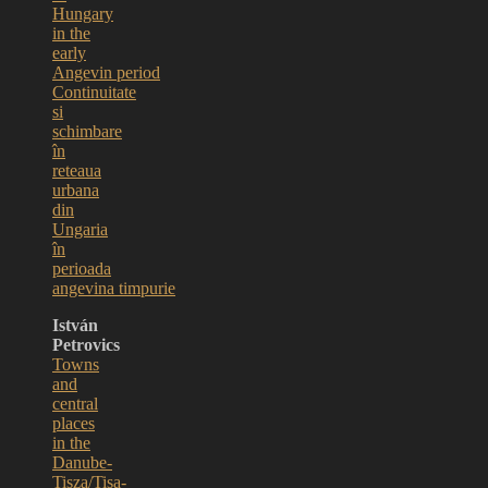
Hungary
in the
early
Angevin period
Continuitate
si
schimbare
în
reteaua
urbana
din
Ungaria
în
perioada
angevina timpurie
István
Petrovics
Towns
and
central
places
in the
Danube-
Tisza/Tisa-