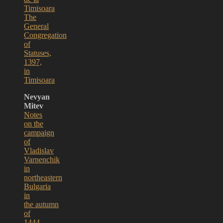
Timisoara
The
General
Congregation
of
Statuses,
1397,
in
Timisoara
Nevyan
Mitev
Notes
on the
campaign
of
Vladislav
Varnenchik
in
northeastern
Bulgaria
in
the autumn
of
1444