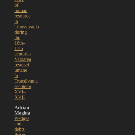
of
human
resource
in
Transylvania
during
the
16th–
17th
centuries
Valoarea
resursei
umane
în
Transilvania
secolelor
XVI–
XVII
Adrian
Magina
Pledges
and
debts.
Prices