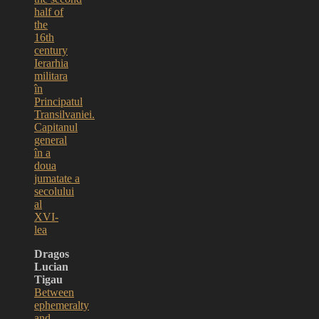
half of
the
16th
century
Ierarhia
militara
în
Principatul
Transilvaniei.
Capitanul
general
în a
doua
jumatate a
secolului
al
XVI-
lea
Dragos
Lucian
Tigau
Between
ephemeralty
and