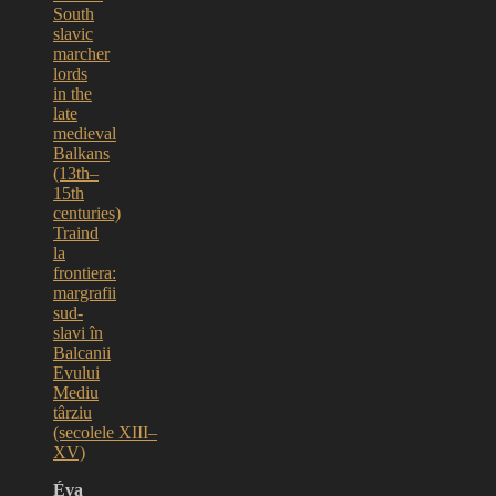
South
slavic
marcher
lords
in the
late
medieval
Balkans
(13th–
15th
centuries)
Traind
la
frontiera:
margrafii
sud-
slavi în
Balcanii
Evului
Mediu
târziu
(secolele XIII–
XV)
Éva