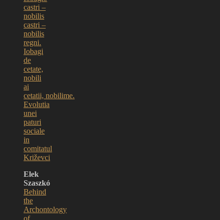
castri –
nobilis
castri –
nobilis
regni.
Iobagi
de
cetate,
nobili
ai
cetatii, nobilime.
Evolutia
unei
paturi
sociale
in
comitatul
Križevci
Elek
Szaszkó
Behind
the
Archontology
of