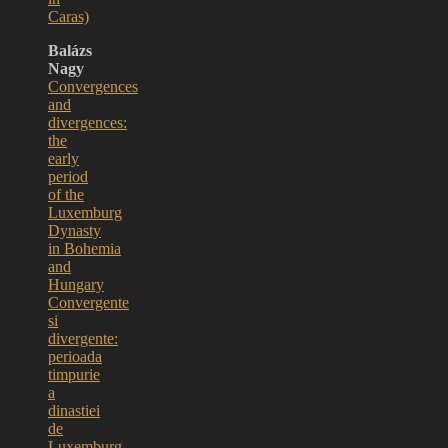
Caras)
Balázs
Nagy
Convergences
and
divergences:
the
early
period
of the
Luxemburg
Dynasty
in Bohemia
and
Hungary
Convergente
si
divergente:
perioada
timpurie
a
dinastiei
de
Luxemburg