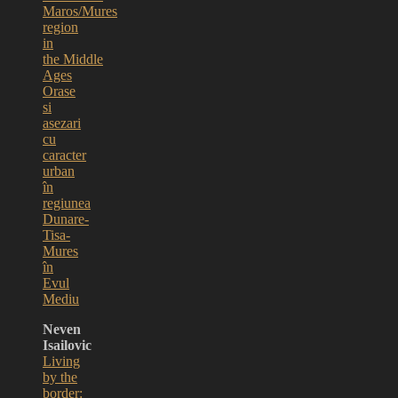
Maros/Mures
region
in
the
Middle
Ages
Orase
si
asezari
cu
caracter
urban
în
regiunea
Dunare-
Tisa-
Mures
în
Evul
Mediu
Neven
Isailovic
Living
by the
border: