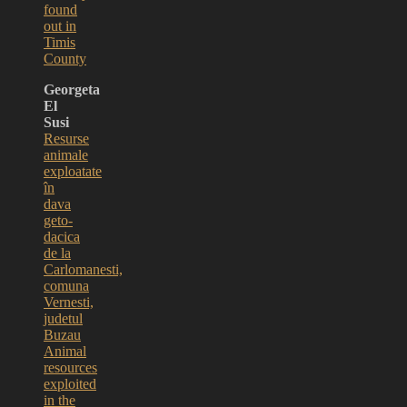
found
out in
Timis
County
Georgeta
El
Susi
Resurse
animale
exploatate
în
dava
geto-
dacica
de la
Carlomanesti,
comuna
Vernesti,
judetul
Buzau
Animal
resources
exploited
in the