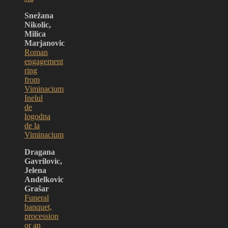
Snežana
Nikolic,
Milica
Marjanovic
Roman
engagement
ring
from
Viminacium
Inelul
de
logodna
de la
Viminacium
Dragana
Gavrilovic,
Jelena
Andelkovic
Grašar
Funeral
banquet,
procession
or an