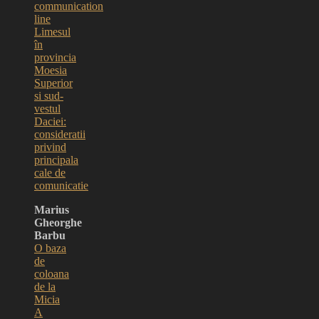
communication
line
Limesul
în
provincia
Moesia
Superior
si sud-
vestul
Daciei:
consideratii
privind
principala
cale de
comunicatie
Marius
Gheorghe
Barbu
O baza
de
coloana
de la
Micia
A