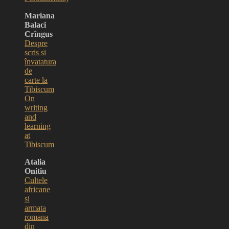
Mariana
Balaci
Crîngus
Despre
scris si
învatatura
de
carte la
Tibiscum
On
writing
and
learning
at
Tibiscum
Atalia
Onitiu
Cultele
africane
si
armata
romana
din