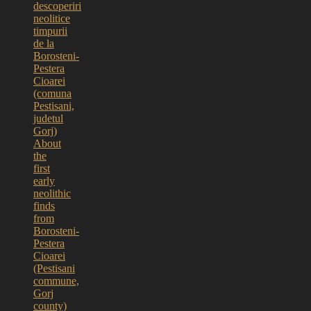
descoperiri
neolitice
timpurii
de la
Borosteni-
Pestera
Cioarei
(comuna
Pestisani,
judetul
Gorj)
About
the
first
early
neolithic
finds
from
Borosteni-
Pestera
Cioarei
(Pestisani
commune,
Gorj
county)