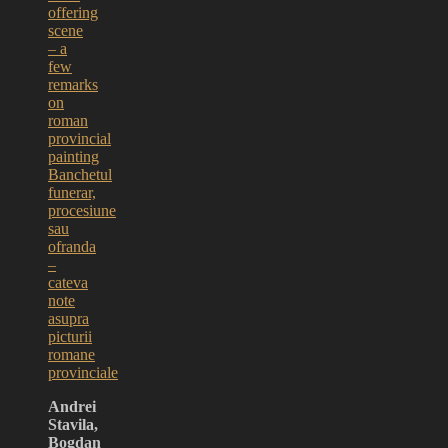
offering
scene
– a
few
remarks
on
roman
provincial
painting
Banchetul
funerar,
procesiune
sau
ofranda
–
cateva
note
asupra
picturii
romane
provinciale
Andrei
Stavila,
Bogdan