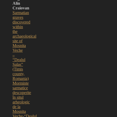
Alin
Craiovan
Sarmatian
graves
discovered
within
the
archaeological
site of
Mosnita
Veche
–
“Dealul
Salas”
(Timis
county,
Romania)
Morminte
sarmatice
descoperite
în situl
arheologic
de la
Mosnita
Veche-“Dealul