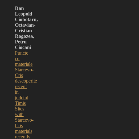
Dan-
Leopold
Ciobotaru,
Octavian-
Cristian
Rogozea,
Petru
Ciocani
Puncte
cu
materiale
Starcevo-
Cris
descoperite
recent
în
judetul
Timis
Sites
with
Starcevo-
Cris
materials
recently