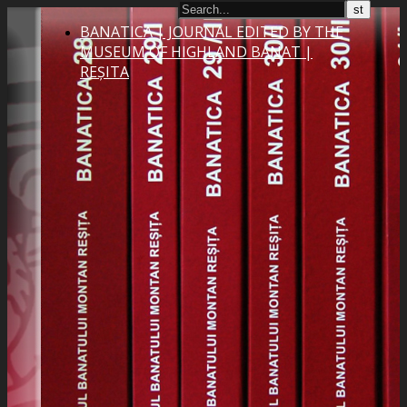
BANATICA | JOURNAL EDITED BY THE
MUSEUM OF HIGHLAND BANAT |
REȘITA