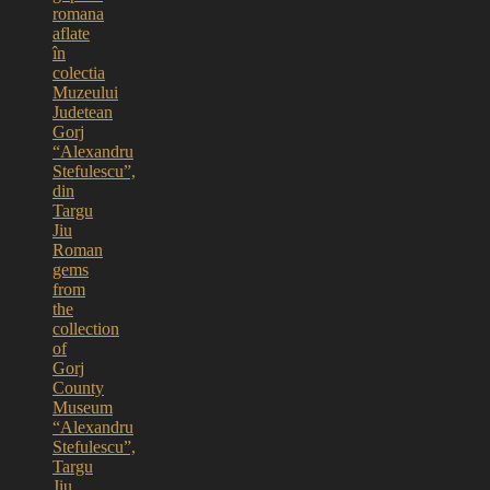
romana
aflate
în
colectia
Muzeului
Judetean
Gorj
“Alexandru
Stefulescu”,
din
Targu
Jiu
Roman
gems
from
the
collection
of
Gorj
County
Museum
“Alexandru
Stefulescu”,
Targu
Jiu