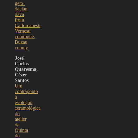
geto-
dacian
dava
from
Carlomanesti,
Vernesti
commune,
Buzau
county
José
Carlos
Quaresma,
Cézer
Santos
Um
contraponto
à
evolução
ceramológica
do
atelier
da
Quinta
do