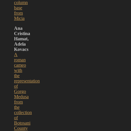
column
base
from
Micia
Ana
Cristina
Hamat,
Adela
Kovacs
A
roman
cameo
with
the
representation
of
Gorgo
Medusa
from
the
collection
of
Botosani
County