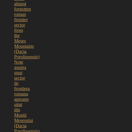
almost
forgotten
roman
frontier
sector
from
the
Meses
Mountains
(Dacia
Porolissensis)
Note
asupra
unui
sector
de
frontiera
romana
aproape
uitat
din
Muntii
Mesesului
(Dacia
Porolissensis)