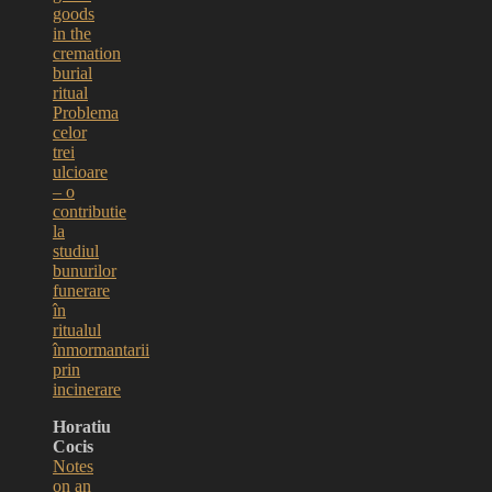
goods
in the
cremation
burial
ritual
Problema
celor
trei
ulcioare
– o
contributie
la
studiul
bunurilor
funerare
în
ritualul
înmormantarii
prin
incinerare
Horatiu
Cocis
Notes
on an