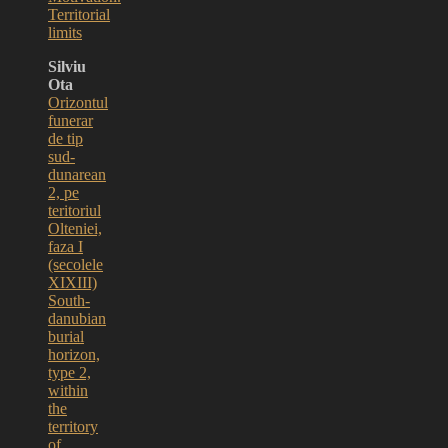
Territorial
limits
Silviu
Ota
Orizontul
funerar
de tip
sud-
dunarean
2, pe
teritoriul
Olteniei,
faza I
(secolele
XIXIII)
South-
danubian
burial
horizon,
type 2,
within
the
territory
of