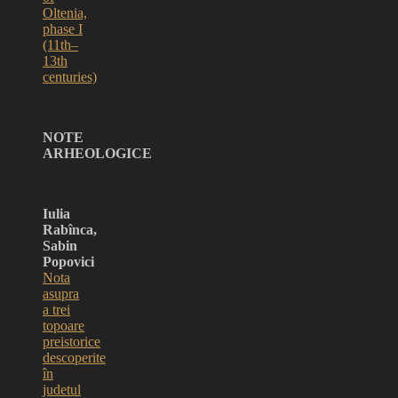
Oltenia,
phase I
(11th–
13th
centuries)
NOTE
ARHEOLOGICE
Iulia
Rabînca,
Sabin
Popovici
Nota
asupra
a trei
topoare
preistorice
descoperite
în
judetul