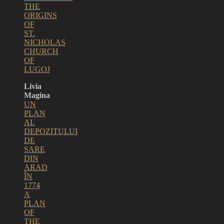
THE
ORIGINS
OF
ST.
NICHOLAS
CHURCH
OF
LUGOJ
Livia
Magina
UN
PLAN
AL
DEPOZITULUI
DE
SARE
DIN
ARAD
ÎN
1774
A
PLAN
OF
THE