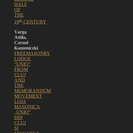
HALF
OF
THE
th
19
CENTURY
Varga
Attila,
Cornel
Kameniczki
FREEMASONRY
LODGE
“UNIO”
FROM
CLUJ
AND
THE
MEMORANDUM
MOVEMENT
LOJA
MASONICA
„UNIO”
DIN
CLUJ
SI