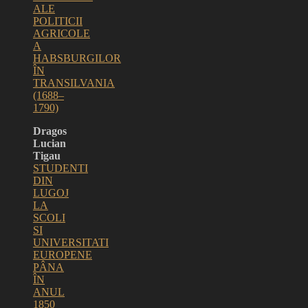
ALE
POLITICII
AGRICOLE
A
HABSBURGILOR
ÎN
TRANSILVANIA
(1688–
1790)
Dragos
Lucian
Tigau
STUDENTI
DIN
LUGOJ
LA
SCOLI
SI
UNIVERSITATI
EUROPENE
PÂNA
ÎN
ANUL
1850