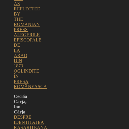
AS
REFLECTED
BY
THE
ROMANIAN
PRESS
ALEGERILE
EPISCOPALE
DE
LA
ARAD
DIN
1873
OGLINDITE
ÎN
PRESA
ROMÂNEASCA
Cecilia
Cârja,
Ion
Cârja
DESPRE
IDENTITATEA
RASARITEANA