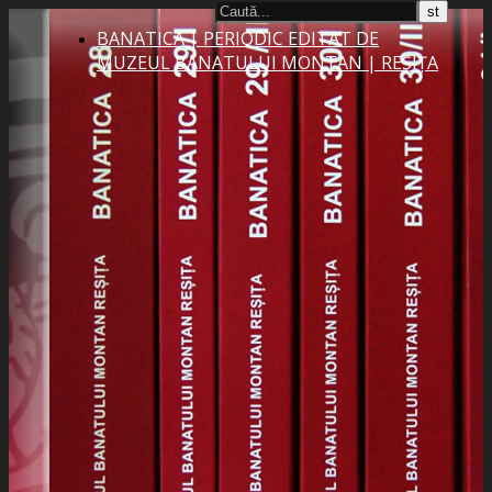
BANATICA | PERIODIC EDITAT DE
MUZEUL BANATULUI MONTAN | REȘIȚA