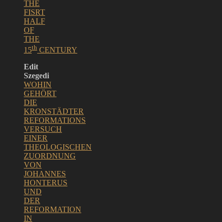
THE
FISRT
HALF
OF
THE
th
15
CENTURY
Edit
Szegedi
WOHIN
GEHÖRT
DIE
KRONSTÄDTER
REFORMATIONS
VERSUCH
EINER
THEOLOGISCHEN
ZUORDNUNG
VON
JOHANNES
HONTERUS
UND
DER
REFORMATION
IN