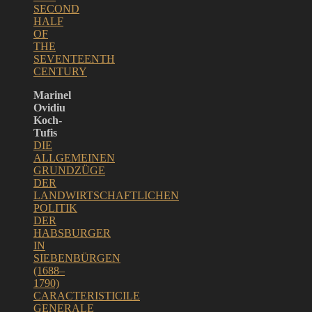
SECOND
HALF
OF
THE
SEVENTEENTH
CENTURY
Marinel
Ovidiu
Koch-
Tufis
DIE
ALLGEMEINEN
GRUNDZÜGE
DER
LANDWIRTSCHAFTLICHEN
POLITIK
DER
HABSBURGER
IN
SIEBENBÜRGEN
(1688–
1790)
CARACTERISTICILE
GENERALE