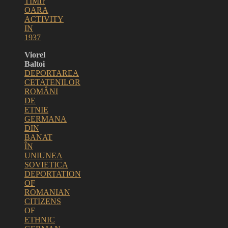
TIMI?
OARA
ACTIVITY
IN
1937
Viorel
Baltoi
DEPORTAREA
CETATENILOR
ROMÂNI
DE
ETNIE
GERMANA
DIN
BANAT
ÎN
UNIUNEA
SOVIETICA
DEPORTATION
OF
ROMANIAN
CITIZENS
OF
ETHNIC