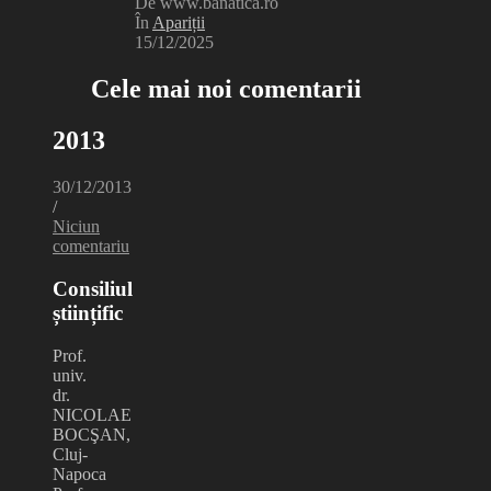
De www.banatica.ro
În
Apariții
15/12/2025
Cele mai noi comentarii
2013
30/12/2013
/
Niciun
comentariu
Consiliul
științific
Prof.
univ.
dr.
NICOLAE
BOCŞAN,
Cluj-
Napoca