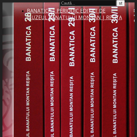
BANATICA | PERIODIC EDITAT DE
MUZEUL BANATULUI MONTAN | REȘIȚA