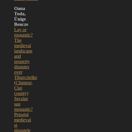
Oana
Toda,
Ünige
Bencze
Lay or
monastic?
The
medieval
landscape
and
property
disputes
over
Tiburcztelke
(Chinteni,
Cluj
county)
Secular
sau
monastic?
Peisajul
medieval
si
disputele