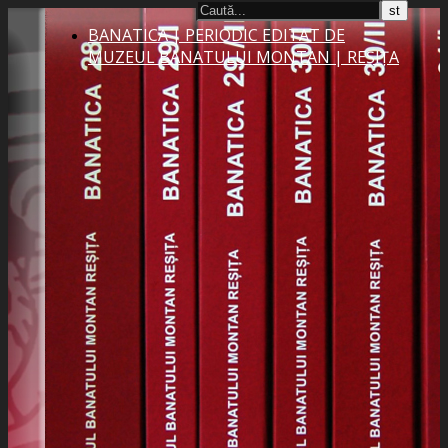
BANATICA | PERIODIC EDITAT DE
MUZEUL BANATULUI MONTAN | REȘIȚA