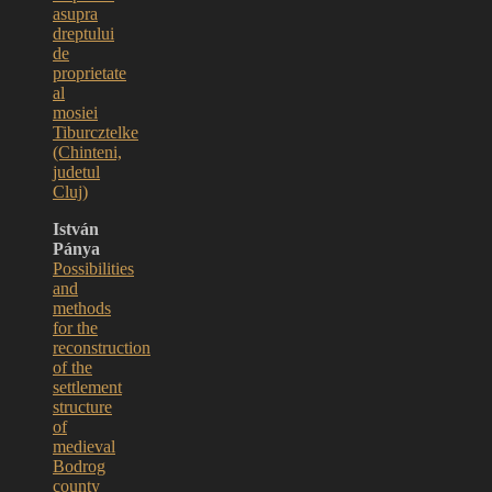
asupra
dreptului
de
proprietate
al
mosiei
Tiburcztelke
(Chinteni,
judetul
Cluj)
István
Pánya
Possibilities
and
methods
for the
reconstruction
of the
settlement
structure
of
medieval
Bodrog
county