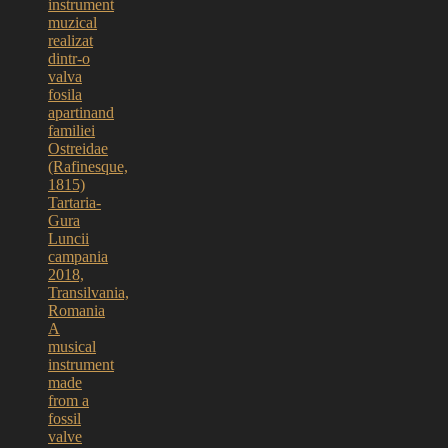
instrument
muzical
realizat
dintr-o
valva
fosila
apartinand
familiei
Ostreidae
(Rafinesque,
1815)
Tartaria-
Gura
Luncii
campania
2018,
Transilvania,
Romania
A
musical
instrument
made
from a
fossil
valve