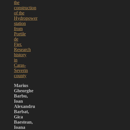
the
construction
of the
Hydropower
station
from
Portile
de
Fier.
Research
history
in
Caras-
Severin
county
Marius
Gheorghe
Barbu,
Ioan
Alexandru
Barbat,
Gica
Baestean,
Ioana