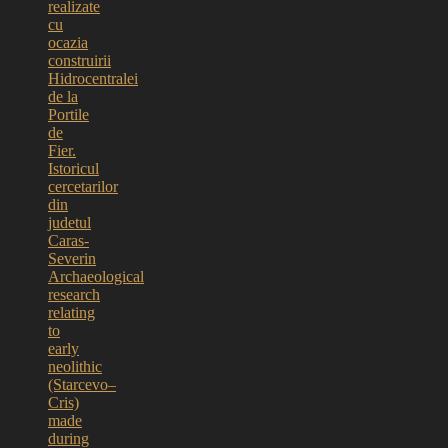
realizate
cu
ocazia
construirii
Hidrocentralei
de la
Portile
de
Fier.
Istoricul
cercetarilor
din
judetul
Caras-
Severin
Archaeological
research
relating
to
early
neolithic
(Starcevo–
Cris)
made
during