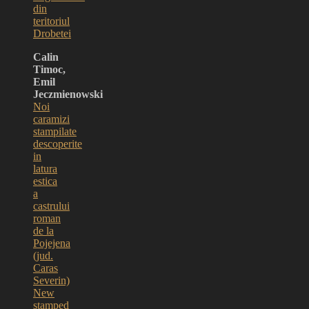
din
teritoriul
Drobetei
Calin
Timoc,
Emil
Jeczmienowski
Noi
caramizi
stampilate
descoperite
in
latura
estica
a
castrului
roman
de la
Pojejena
(jud.
Caras
Severin)
New
stamped