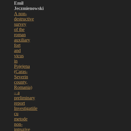
Emil
Jeczmienowski
A non-
destructive
survey
of the
roman
auxiliary
fort
and
vicus
in
Pojejena
(Caras-
Severin
county,
Romania)
– a
preliminary
report
Investigatiile
cu
metode
non-
intruzive