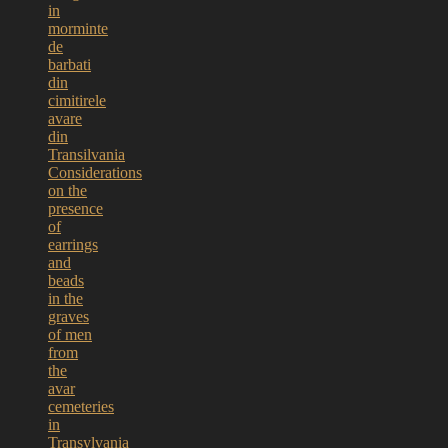
in
morminte
de
barbati
din
cimitirele
avare
din
Transilvania
Considerations
on the
presence
of
earrings
and
beads
in the
graves
of men
from
the
avar
cemeteries
in
Transylvania