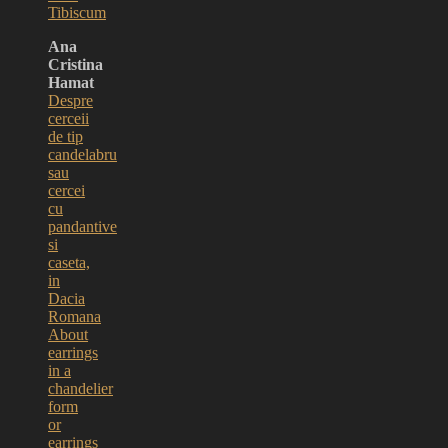
Tibiscum
Ana
Cristina
Hamat
Despre
cerceii
de tip
candelabru
sau
cercei
cu
pandantive
si
caseta,
in
Dacia
Romana
About
earrings
in a
chandelier
form
or
earrings