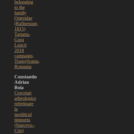
belonging
to the
family
Ostreidae
(Rafinesque,
1815)
Tartaria-
Gura
Luncii
2018
campaign,
Transylvania,
Romania
Constantin
Adrian
Boia
Cercetari
arheologice
referitoare
la
neoliticul
timpuriu
(Starcevo–
Cris)