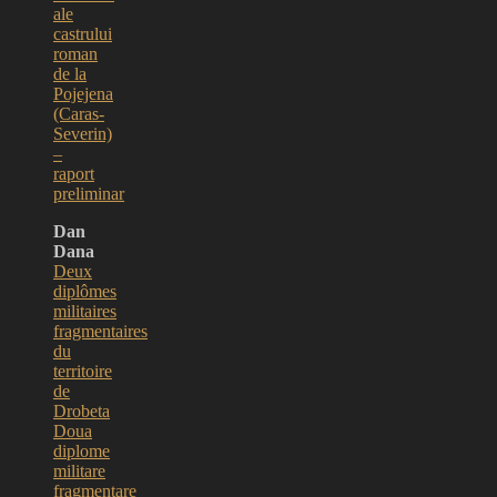
ale
castrului
roman
de la
Pojejena
(Caras-
Severin)
–
raport
preliminar
Dan
Dana
Deux
diplômes
militaires
fragmentaires
du
territoire
de
Drobeta
Doua
diplome
militare
fragmentare