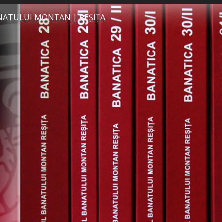
NATULUI MONTAN | REȘIȚA