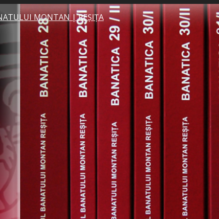
NATULUI MONTAN | REȘIȚA