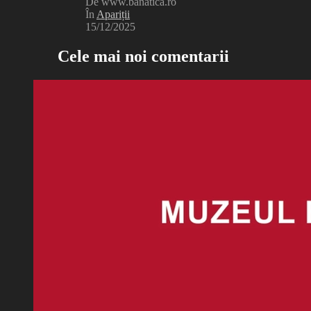
De www.banatica.ro
În
Apariții
15/12/2025
Cele mai noi comentarii