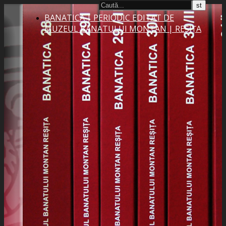
BANATICA | PERIODIC EDITAT DE
MUZEUL BANATULUI MONTAN | REȘIȚA