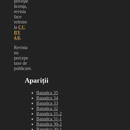
priveşte
licenţa,
revista
face
referire
la
CC
BY
4.0.
Revista
nu
percepe
taxe de
publicare.
Apariții
Banatica 35
Banatica 34
Banatica 33
Banatica 32
Banatica 31-2
Banatica 31-1
Banatica 30-2
Banatica 30-1