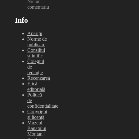
Niciun
comentariu
Info
Apariții
Norme de
publicare
Consiliul
științific
Colegiul
de
redanție
Recenzarea
Etică
editorială
Politică
de
confidențialitate
Copyright
şi licenţă
Muzeul
Banatului
Montan |