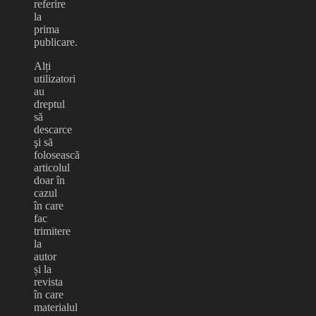
referire
la
prima
publicare.
Alți
utilizatori
au
dreptul
să
descarce
şi să
folosească
articolul
doar în
cazul
în care
fac
trimitere
la
autor
și la
revista
în care
materialul