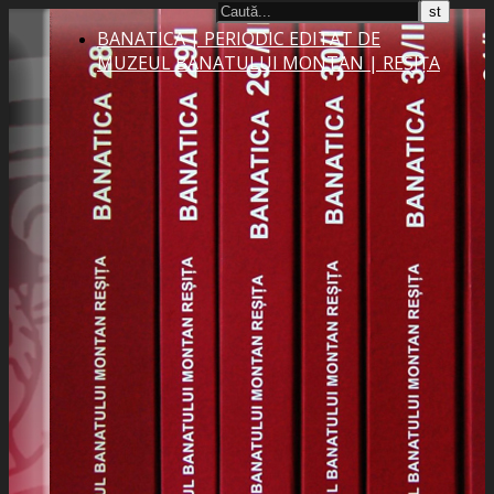
BANATICA | PERIODIC EDITAT DE
MUZEUL BANATULUI MONTAN | REȘIȚA