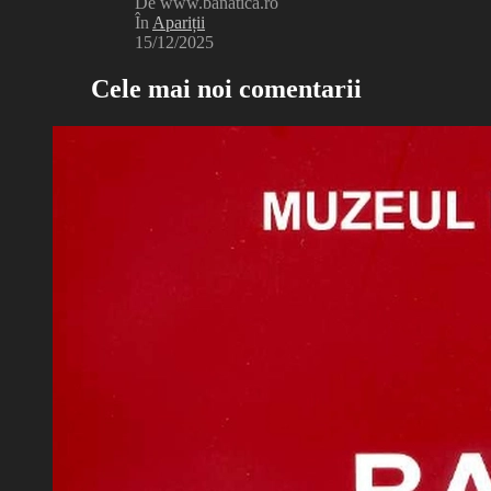
De www.banatica.ro
În
Apariții
15/12/2025
Cele mai noi comentarii