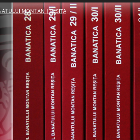
NATULUI MONTAN | REȘIȚA