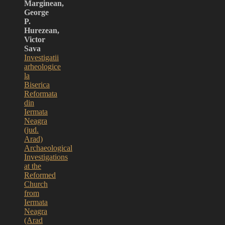
Marginean,
George
P.
Hurezean,
Victor
Sava
Investigatii
arheologice
la
Biserica
Reformata
din
Iermata
Neagra
(jud.
Arad)
Archaeological
Investigations
at the
Reformed
Church
from
Iermata
Neagra
(Arad