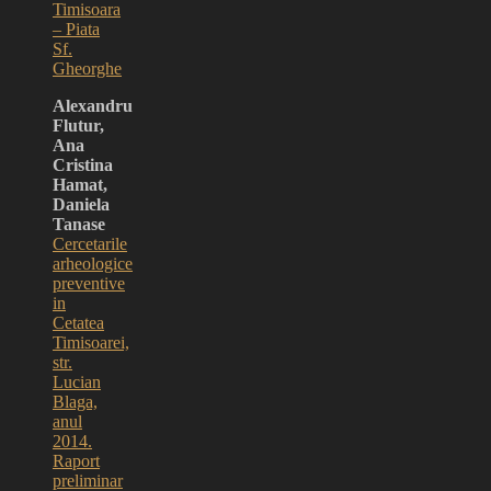
Timisoara
– Piata
Sf.
Gheorghe
Alexandru
Flutur,
Ana
Cristina
Hamat,
Daniela
Tanase
Cercetarile
arheologice
preventive
in
Cetatea
Timisoarei,
str.
Lucian
Blaga,
anul
2014.
Raport
preliminar