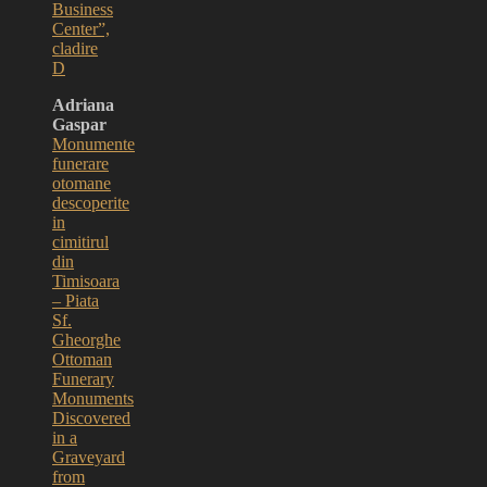
Business
Center”,
cladire
D
Adriana
Gaspar
Monumente
funerare
otomane
descoperite
in
cimitirul
din
Timisoara
– Piata
Sf.
Gheorghe
Ottoman
Funerary
Monuments
Discovered
in a
Graveyard
from