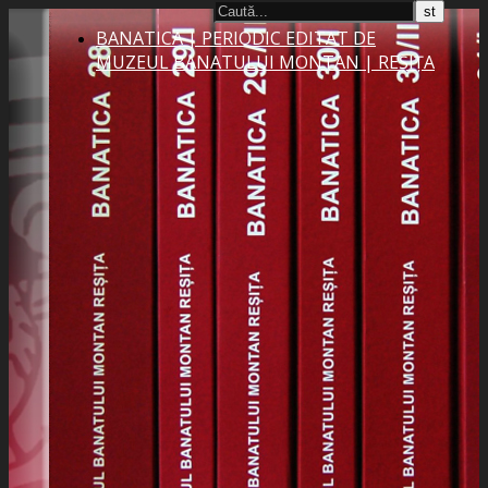
BANATICA | PERIODIC EDITAT DE
MUZEUL BANATULUI MONTAN | REȘIȚA