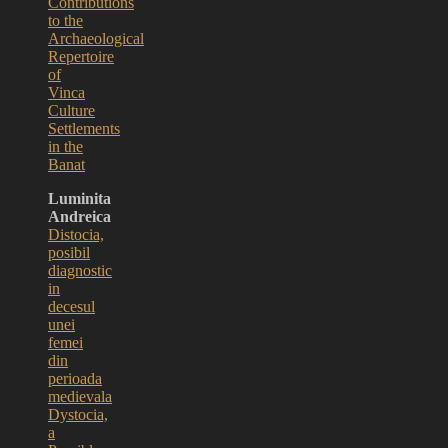
Contributions
to the
Archaeological
Repertoire
of
Vinca
Culture
Settlements
in the
Banat
Luminita
Andreica
Distocia,
posibil
diagnostic
in
decesul
unei
femei
din
perioada
medievala
Dystocia,
a