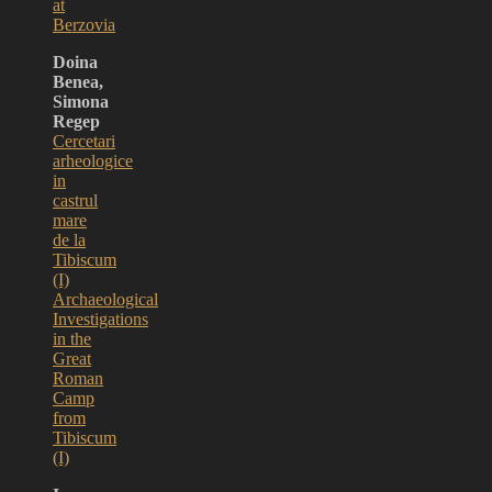
at
Berzovia
Doina
Benea,
Simona
Regep
Cercetari
arheologice
in
castrul
mare
de la
Tibiscum
(I)
Archaeological
Investigations
in the
Great
Roman
Camp
from
Tibiscum
(I)