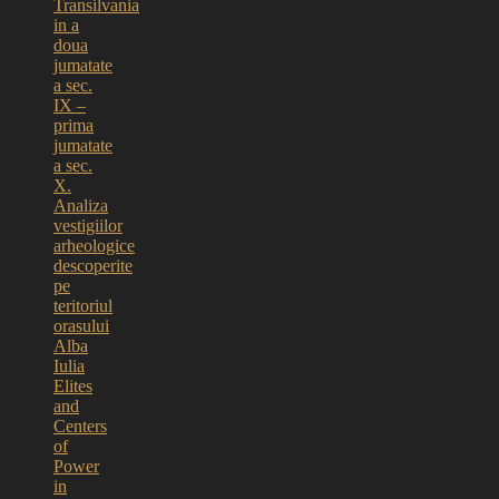
Transilvania
in a
doua
jumatate
a sec.
IX –
prima
jumatate
a sec.
X.
Analiza
vestigiilor
arheologice
descoperite
pe
teritoriul
orasului
Alba
Iulia
Elites
and
Centers
of
Power
in