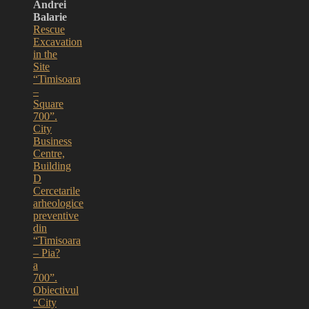
Andrei
Balarie
Rescue
Excavation
in the
Site
“Timisoara
–
Square
700”.
City
Business
Centre,
Building
D
Cercetarile
arheologice
preventive
din
“Timisoara
– Pia?
a
700”.
Obiectivul
“City