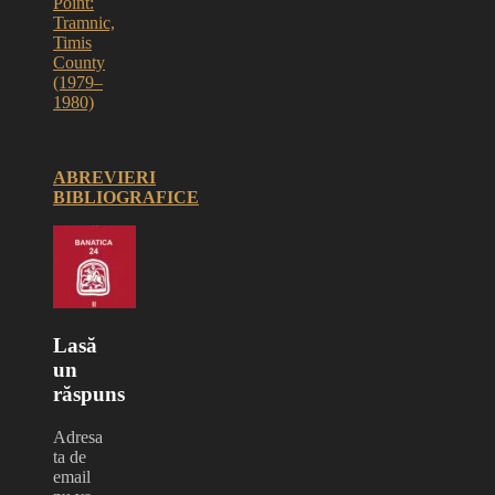
Point:
Tramnic,
Timis
County
(1979–
1980)
ABREVIERI
BIBLIOGRAFICE
Lasă
un
răspuns
Adresa
ta de
email