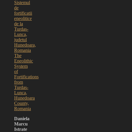
Sistemul
de
fortificatii
eneolitice
de la
Turdas-
Lunca,
judetul
Hunedoara,
Romania
The
Eneolithic
System
of
Fortifications
from
Turdas-
Lunca,
Hunedoara
County,
Romania
Daniela
Marcu
Istrate