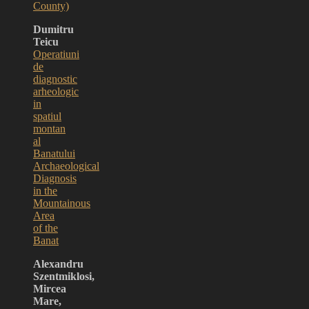
County)
Dumitru
Teicu
Operatiuni
de
diagnostic
arheologic
in
spatiul
montan
al
Banatului
Archaeological
Diagnosis
in the
Mountainous
Area
of the
Banat
Alexandru
Szentmiklosi,
Mircea
Mare,