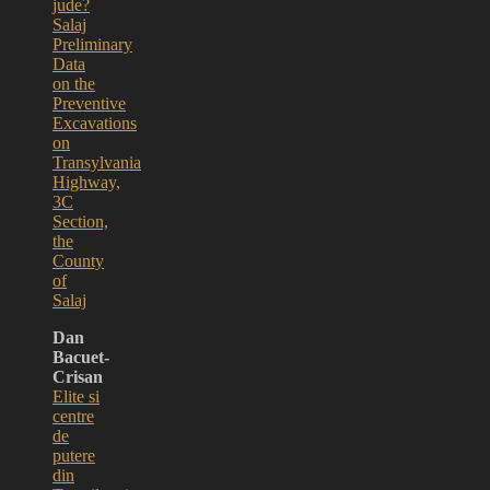
jude?
Salaj
Preliminary
Data
on the
Preventive
Excavations
on
Transylvania
Highway,
3C
Section,
the
County
of
Salaj
Dan
Bacuet-
Crisan
Elite si
centre
de
putere
din