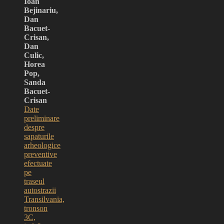
Ioan
Bejinariu,
Dan
Bacuet-
Crisan,
Dan
Culic,
Horea
Pop,
Sanda
Bacuet-
Crisan
Date
preliminare
despre
sapaturile
arheologice
preventive
efectuate
pe
traseul
autostrazii
Transilvania,
tronson
3C,