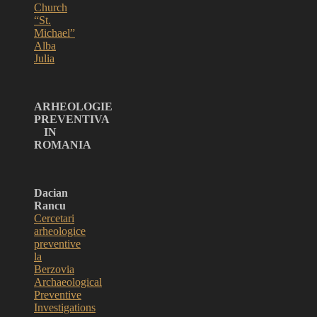
Church
“St.
Michael”
Alba
Julia
ARHEOLOGIE
PREVENTIVA
IN
ROMANIA
Dacian
Rancu
Cercetari
arheologice
preventive
la
Berzovia
Archaeological
Preventive
Investigations