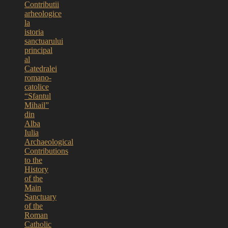
Contributii
arheologice
la
istoria
sanctuarului
principal
al
Catedralei
romano-
catolice
“Sfantul
Mihail”
din
Alba
Iulia
Archaeological
Contributions
to the
History
of the
Main
Sanctuary
of the
Roman
Catholic