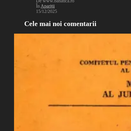
De www.banatica.ro
În
Apariții
15/12/2025
Cele mai noi comentarii