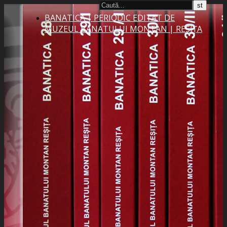
BANATICA | PERIODIC EDITAT DE
MUZEUL BANATULUI MONTAN | REȘIȚA