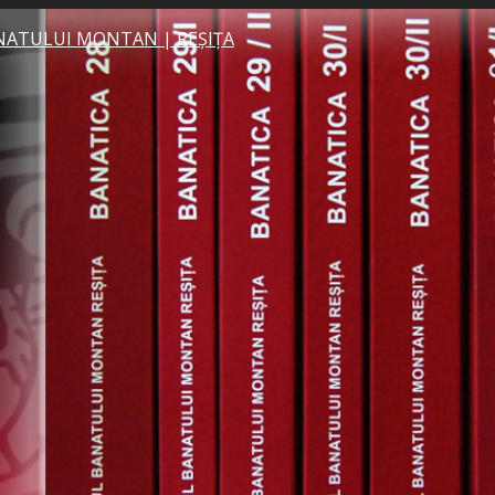
NATULUI MONTAN | REȘIȚA