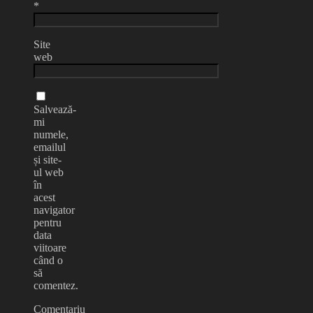
*
Site
web
Salvează-
mi
numele,
emailul
și site-
ul web
în
acest
navigator
pentru
data
viitoare
când o
să
comentez.
Comentariu