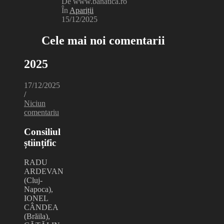
De www.banatica.ro
În
Apariții
15/12/2025
Cele mai noi comentarii
2025
17/12/2025
/
Niciun
comentariu
Consiliul
științific
RADU
ARDEVAN
(Cluj-
Napoca),
IONEL
CÂNDEA
(Brăila),