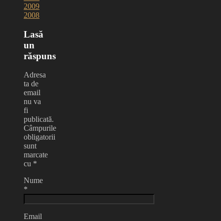
2009
2008
Lasă
un
răspuns
Adresa
ta de
email
nu va
fi
publicată.
Câmpurile
obligatorii
sunt
marcate
cu
*
Nume
*
Email