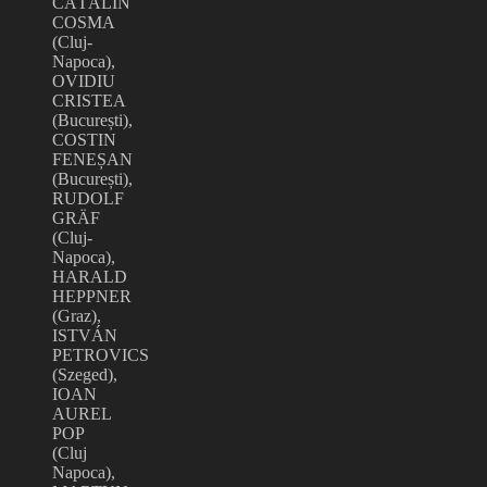
CĂTĂLIN
COSMA
(Cluj-
Napoca),
OVIDIU
CRISTEA
(București),
COSTIN
FENEȘAN
(București),
RUDOLF
GRÄF
(Cluj-
Napoca),
HARALD
HEPPNER
(Graz),
ISTVÁN
PETROVICS
(Szeged),
IOAN
AUREL
POP
(Cluj
Napoca),