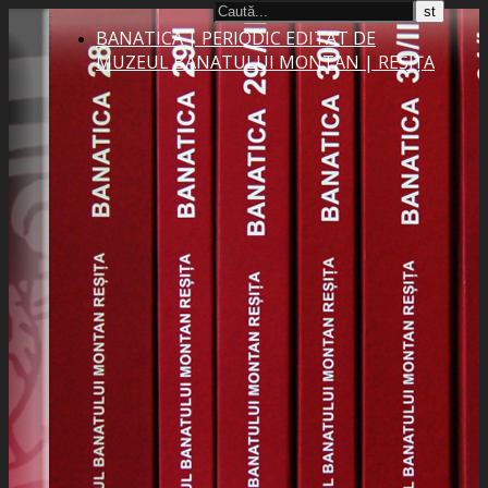
BANATICA | PERIODIC EDITAT DE
MUZEUL BANATULUI MONTAN | REȘIȚA