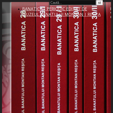
BANATICA | PERIODIC EDITAT DE
MUZEUL BANATULUI MONTAN | REȘIȚA