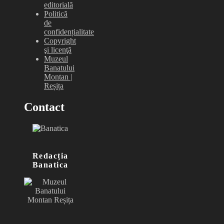
editorială
Politică
de
confidențialitate
Copyright
şi licenţă
Muzeul
Banatului
Montan |
Reșița
Contact
Redacția
Banatica