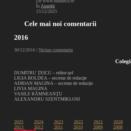
De www.banatica.ro
În
Apariții
15/12/2025
Cele mai noi comentarii
2016
30/12/2016
/
Niciun comentariu
Colegi
DUMITRU ŢEICU – editor-şef
LIGIA BOLDEA – secretar de redacţie
ADRIAN MAGINA – secretar de redacţie
LIVIA MAGINA
VASILE RĂMNEANŢU
ALEXANDRU SZENTMIKLOSI
2025
2024
2023
2022
2021
2020
2013
2012
2011
2010
2009
2008