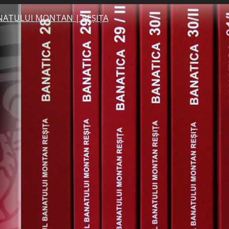
NATULUI MONTAN | REȘIȚA