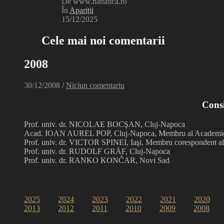
De www.banatica.ro
În
Apariții
15/12/2025
Cele mai noi comentarii
2008
30/12/2008
/
Niciun comentariu
Consil
Prof. univ. dr. NICOLAE BOCŞAN, Cluj-Napoca
Acad. IOAN AUREL POP, Cluj-Napoca, Membru al Academi
Prof. univ. dr. VICTOR SPINEI, Iaşi, Membru corespondent 
Prof. univ. dr. RUDOLF GRÄF, Cluj-Napoca
Prof. univ. dr. RANKO KONČAR, Novi Sad
2025
2024
2023
2022
2021
2020
2013
2012
2011
2010
2009
2008