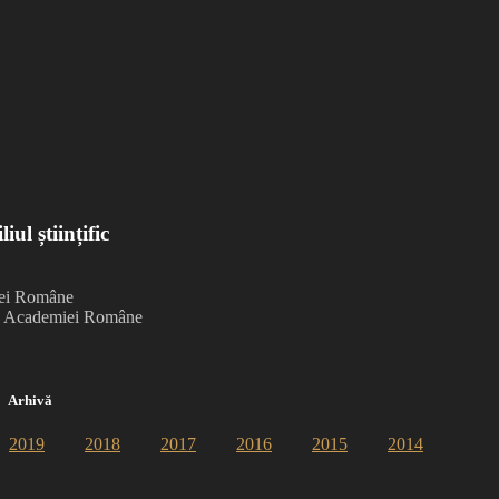
iul științific
ei Române
al Academiei Române
Arhivă
2019
2018
2017
2016
2015
2014