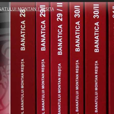
NATULUI MONTAN | REȘIȚA