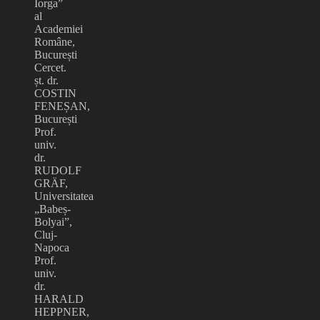
Iorga”
al
Academiei
Române,
București
Cercet.
șt. dr.
COSTIN
FENEȘAN,
București
Prof.
univ.
dr.
RUDOLF
GRÄF,
Universitatea
„Babeș-
Bolyai”,
Cluj-
Napoca
Prof.
univ.
dr.
HARALD
HEPPNER,