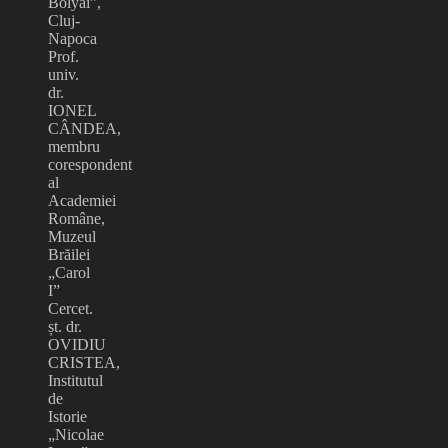
Bolyai”,
Cluj-
Napoca
Prof.
univ.
dr.
IONEL
CÂNDEA,
membru
corespondent
al
Academiei
Române,
Muzeul
Brăilei
„Carol
I”
Cercet.
șt. dr.
OVIDIU
CRISTEA,
Institutul
de
Istorie
„Nicolae