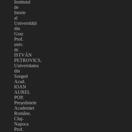
Institutul
de
Istorie
al
Universității
din
Graz
Prof.
univ.
dr.
ISTVÁN
PETROVICS,
Universitatea
din
Szeged
Acad.
IOAN
AUREL
POP,
Președintele
Academiei
Române,
Cluj-
Napoca
Prof.