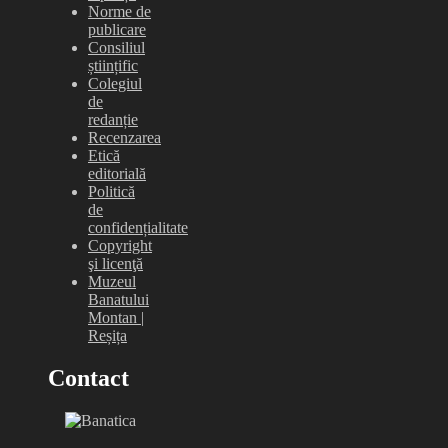
Norme de
publicare
Consiliul
științific
Colegiul
de
redanție
Recenzarea
Etică
editorială
Politică
de
confidențialitate
Copyright
şi licenţă
Muzeul
Banatului
Montan |
Reșița
Contact