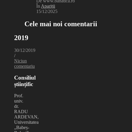
De www.banatica.ro
În
Apariții
15/12/2025
Cele mai noi comentarii
2019
30/12/2019
/
Niciun
comentariu
Consiliul
științific
Prof.
univ.
dr.
RADU
ARDEVAN,
Universitatea
„Babeș-