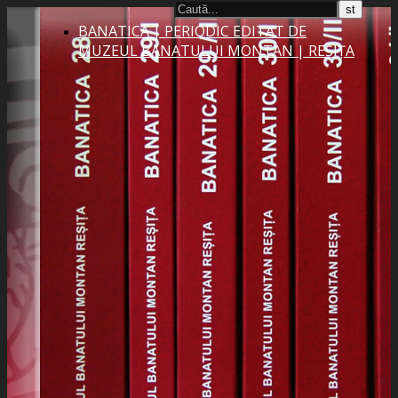
BANATICA | PERIODIC EDITAT DE
MUZEUL BANATULUI MONTAN | REȘIȚA