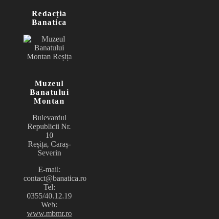
Redacția
Banatica
Muzeul
Banatului
Montan
Bulevardul
Republicii Nr.
10
Reșița, Caraș-
Severin
E-mail:
contact@banatica.ro
Tel:
0355/40.12.19
Web:
www.mbmr.ro