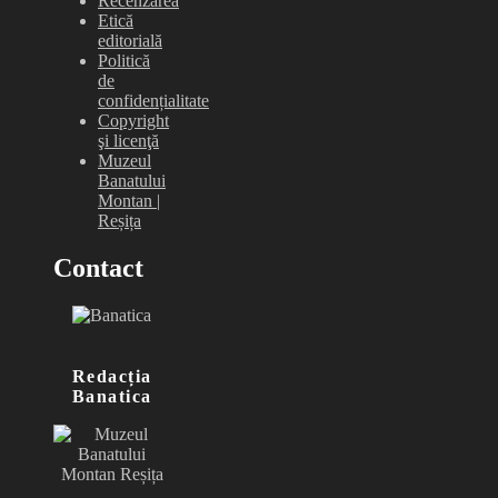
Recenzarea
Etică
editorială
Politică
de
confidențialitate
Copyright
şi licenţă
Muzeul
Banatului
Montan |
Reșița
Contact
Redacția
Banatica