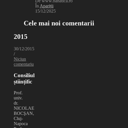
De www.banatica.ro
În
Apariții
15/12/2025
Cele mai noi comentarii
2015
30/12/2015
/
Niciun
comentariu
Consiliul
științific
Prof.
univ.
dr.
NICOLAE
BOCŞAN,
Cluj-
Napoca