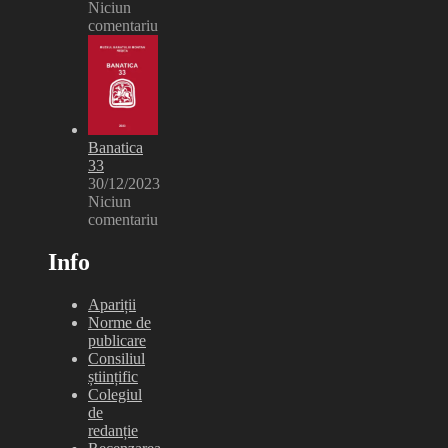
Niciun
comentariu
Banatica
33
30/12/2023
Niciun
comentariu
Info
Apariții
Norme de
publicare
Consiliul
științific
Colegiul
de
redanție