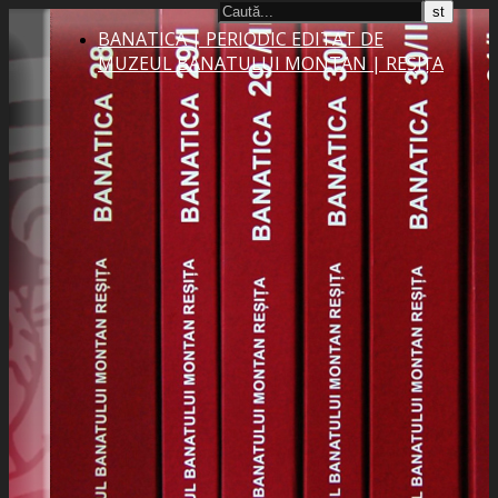
BANATICA | PERIODIC EDITAT DE
MUZEUL BANATULUI MONTAN | REȘIȚA